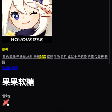
原神
角色
武器
圣遗物
材料
书籍
食物
摆设
生物
名片
成就
七圣召唤
祈愿
仪表板
新
闻
返回列表
果果软糖
食物