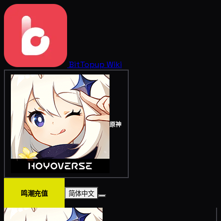
BitTopup
Wiki
原神
鸣潮充值
简体中文