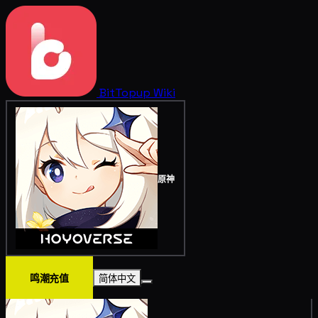
BitTopup
Wiki
原神
鸣潮充值
简体中文