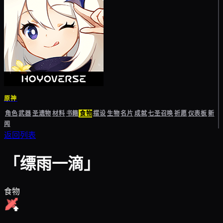
原神
角色
武器
圣遗物
材料
书籍
食物
摆设
生物
名片
成就
七圣召唤
祈愿
仪表板
新
闻
返回列表
「缥雨一滴」
食物