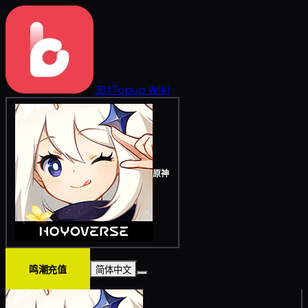
BitTopup
Wiki
原神
鸣潮充值
简体中文