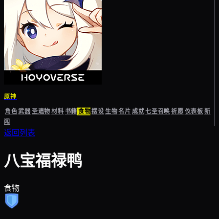
原神
角色
武器
圣遗物
材料
书籍
食物
摆设
生物
名片
成就
七圣召唤
祈愿
仪表板
新
闻
返回列表
八宝福禄鸭
食物