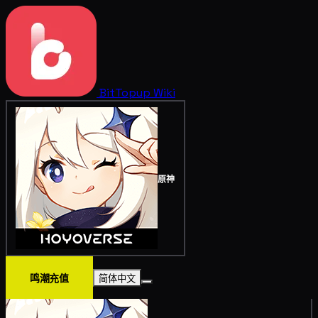
BitTopup
Wiki
原神
鸣潮充值
简体中文