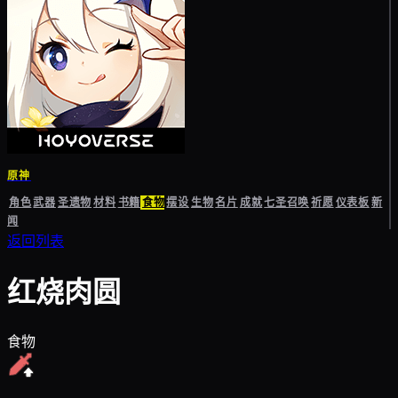
原神
角色
武器
圣遗物
材料
书籍
食物
摆设
生物
名片
成就
七圣召唤
祈愿
仪表板
新
闻
返回列表
红烧肉圆
食物