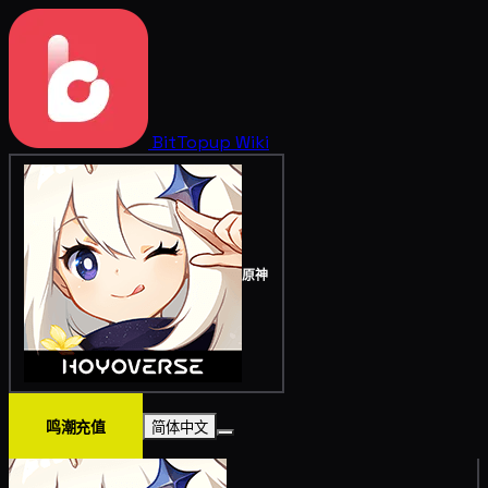
BitTopup
Wiki
原神
鸣潮充值
简体中文