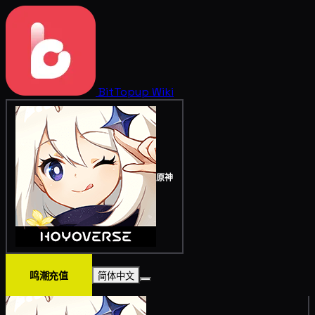
BitTopup
Wiki
原神
鸣潮充值
简体中文