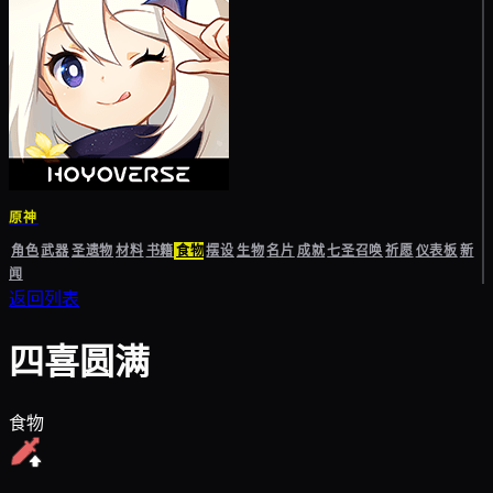
原神
角色
武器
圣遗物
材料
书籍
食物
摆设
生物
名片
成就
七圣召唤
祈愿
仪表板
新
闻
返回列表
四喜圆满
食物