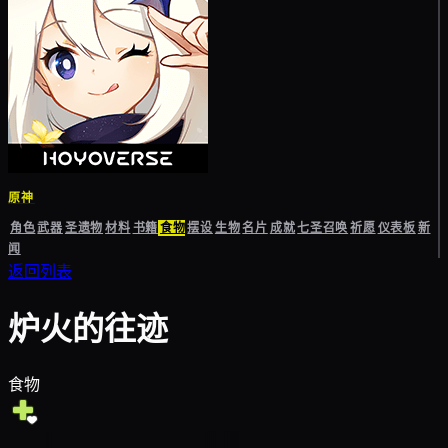
原神
角色
武器
圣遗物
材料
书籍
食物
摆设
生物
名片
成就
七圣召唤
祈愿
仪表板
新
闻
返回列表
炉火的往迹
食物