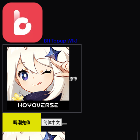
BitTopup
Wiki
原神
鸣潮充值
简体中文