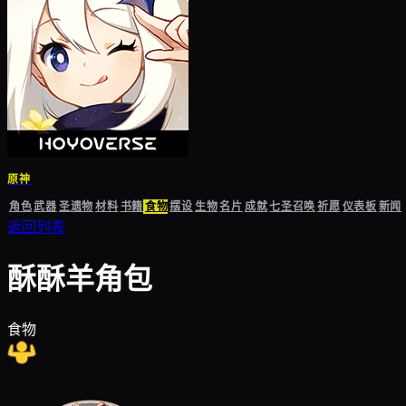
原神
角色
武器
圣遗物
材料
书籍
食物
摆设
生物
名片
成就
七圣召唤
祈愿
仪表板
新闻
返回列表
酥酥羊角包
食物