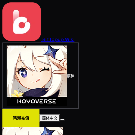
BitTopup
Wiki
原神
鸣潮充值
简体中文