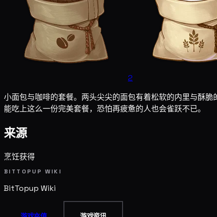
2
小面包与咖啡的套餐。两头尖尖的面包有着松软的内里与酥脆
能吃上这么一份完美套餐，恐怕再疲惫的人也会雀跃不已。
来源
烹饪获得
BITTOPUP WIKI
BitTopup
Wiki
游戏充值
游戏资讯