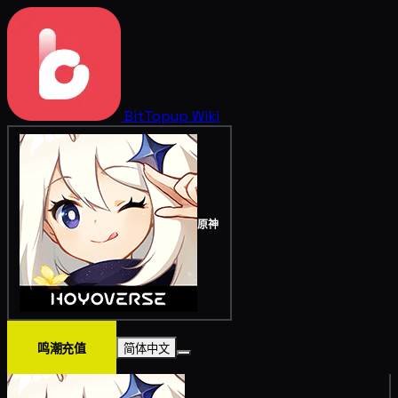
BitTopup
Wiki
原神
鸣潮充值
简体中文