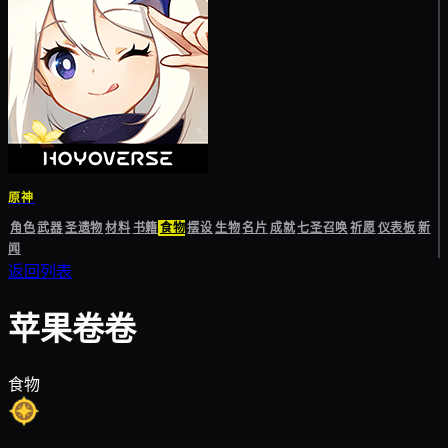
原神
角色
武器
圣遗物
材料
书籍
食物
摆设
生物
名片
成就
七圣召唤
祈愿
仪表板
新
闻
返回列表
苹果卷卷
食物