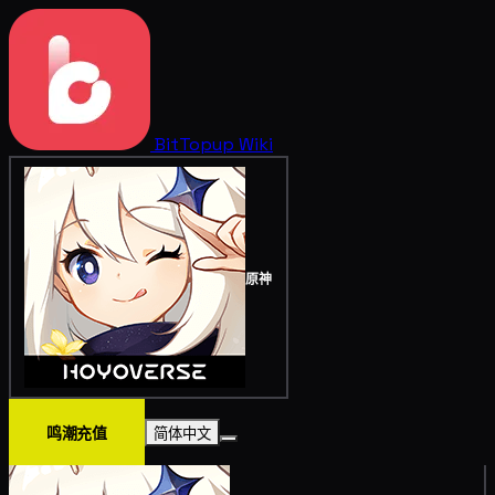
BitTopup
Wiki
原神
鸣潮充值
简体中文