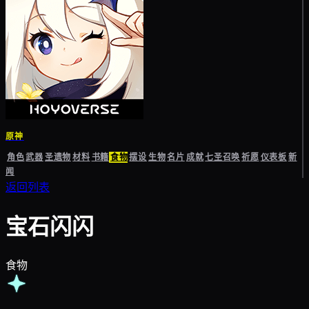
原神
角色
武器
圣遗物
材料
书籍
食物
摆设
生物
名片
成就
七圣召唤
祈愿
仪表板
新
闻
返回列表
宝石闪闪
食物