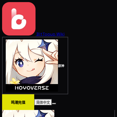
BitTopup
Wiki
原神
鸣潮充值
简体中文