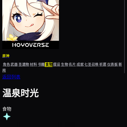
原神
角色
武器
圣遗物
材料
书籍
食物
摆设
生物
名片
成就
七圣召唤
祈愿
仪表板
新
闻
返回列表
温泉时光
食物