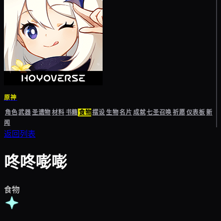
原神
角色
武器
圣遗物
材料
书籍
食物
摆设
生物
名片
成就
七圣召唤
祈愿
仪表板
新
闻
返回列表
咚咚嘭嘭
食物