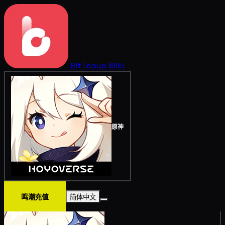
BitTopup
Wiki
原神
鸣潮充值
简体中文