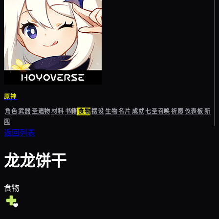
原神
角色
武器
圣遗物
材料
书籍
食物
摆设
生物
名片
成就
七圣召唤
祈愿
仪表板
新
闻
返回列表
龙龙饼干
食物