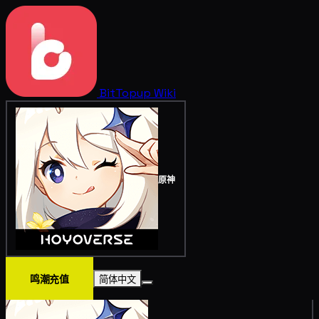
BitTopup
Wiki
原神
鸣潮充值
简体中文