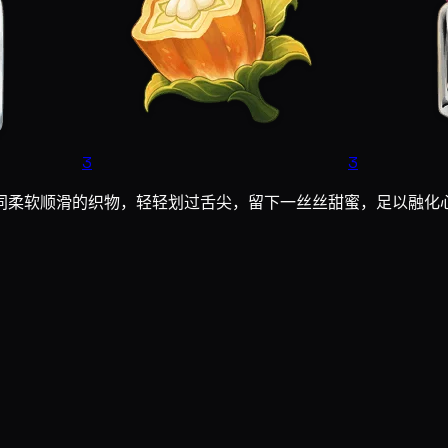
3
3
同柔软顺滑的织物，轻轻划过舌尖，留下一丝丝甜蜜，足以融化