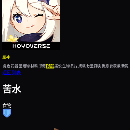
原神
角色
武器
圣遗物
材料
书籍
食物
摆设
生物
名片
成就
七圣召唤
祈愿
仪表板
新闻
返回列表
苦水
食物