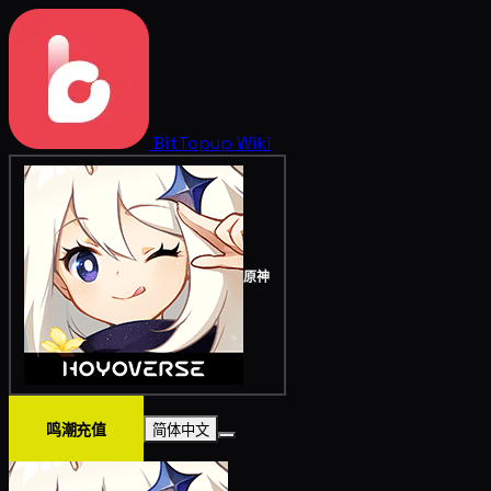
BitTopup
Wiki
原神
鸣潮充值
简体中文