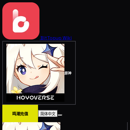
BitTopup
Wiki
原神
鸣潮充值
简体中文