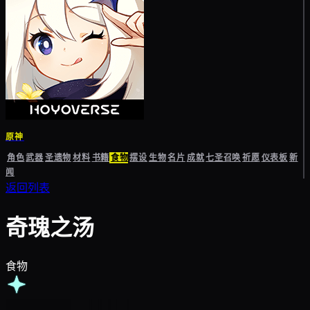
原神
角色
武器
圣遗物
材料
书籍
食物
摆设
生物
名片
成就
七圣召唤
祈愿
仪表板
新
闻
返回列表
奇瑰之汤
食物