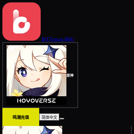
BitTopup
Wiki
原神
鸣潮充值
简体中文