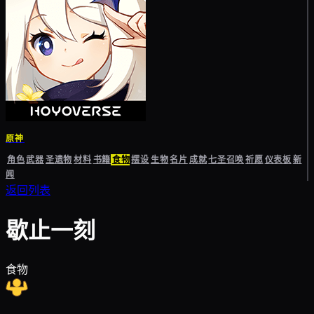
原神
角色
武器
圣遗物
材料
书籍
食物
摆设
生物
名片
成就
七圣召唤
祈愿
仪表板
新
闻
返回列表
歇止一刻
食物