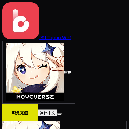
BitTopup
Wiki
原神
鸣潮充值
简体中文