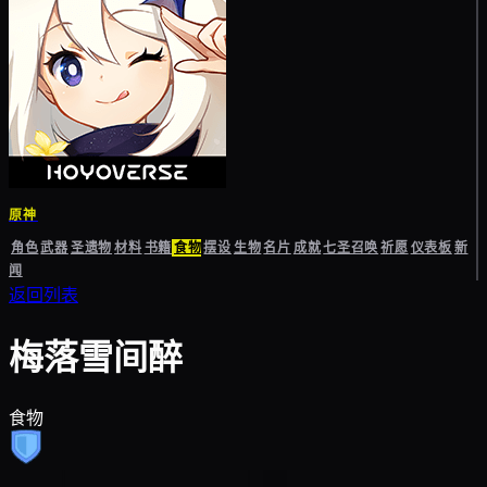
原神
角色
武器
圣遗物
材料
书籍
食物
摆设
生物
名片
成就
七圣召唤
祈愿
仪表板
新
闻
返回列表
梅落雪间醉
食物