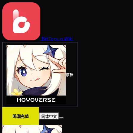
BitTopup
Wiki
原神
鸣潮充值
简体中文