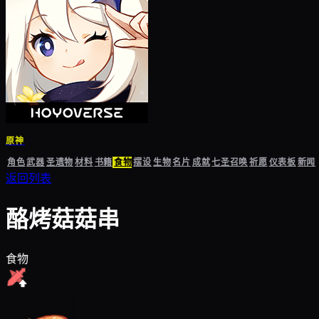
原神
角色
武器
圣遗物
材料
书籍
食物
摆设
生物
名片
成就
七圣召唤
祈愿
仪表板
新闻
返回列表
酪烤菇菇串
食物