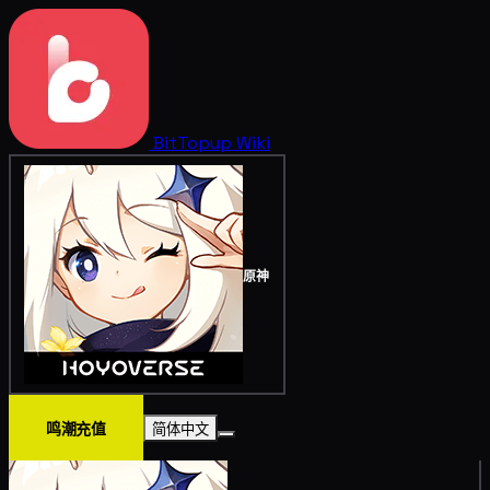
BitTopup
Wiki
原神
鸣潮充值
简体中文