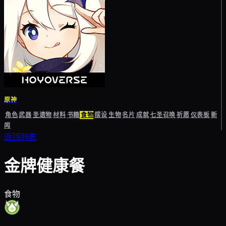
原神
角色
武器
圣遗物
材料
书籍
食物
摆设
生物
名片
成就
七圣召唤
祈愿
仪表板
新
闻
返回列表
金牌健康餐
食物