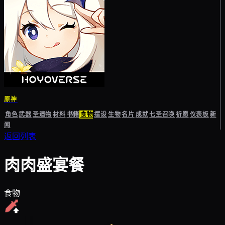
原神
角色
武器
圣遗物
材料
书籍
食物
摆设
生物
名片
成就
七圣召唤
祈愿
仪表板
新
闻
返回列表
肉肉盛宴餐
食物