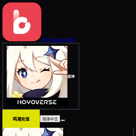
BitTopup
Wiki
原神
鸣潮充值
简体中文