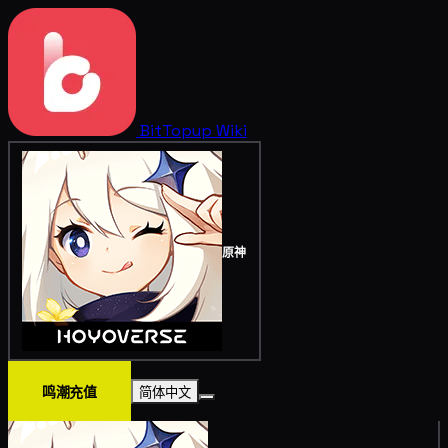
BitTopup
Wiki
原神
鸣潮充值
简体中文