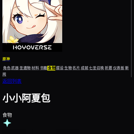
原神
角色
武器
圣遗物
材料
书籍
食物
摆设
生物
名片
成就
七圣召唤
祈愿
仪表板
新
闻
返回列表
小小阿夏包
食物