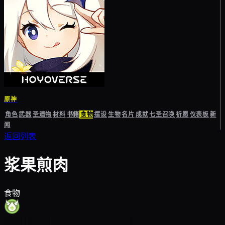
原神
角色
武器
圣遗物
材料
书籍
食物
摆设
生物
名片
成就
七圣召唤
祈愿
仪表板
新
闻
返回列表
浆果煎肉
食物