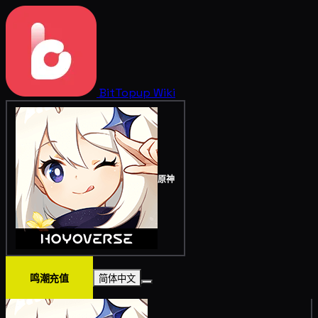
BitTopup
Wiki
原神
鸣潮充值
简体中文