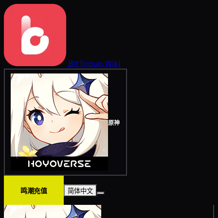
BitTopup
Wiki
原神
鸣潮充值
简体中文