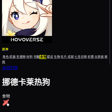
原神
角色
武器
圣遗物
材料
书籍
食物
摆设
生物
名片
成就
七圣召唤
祈愿
仪表板
新
闻
返回列表
挪德卡莱热狗
食物