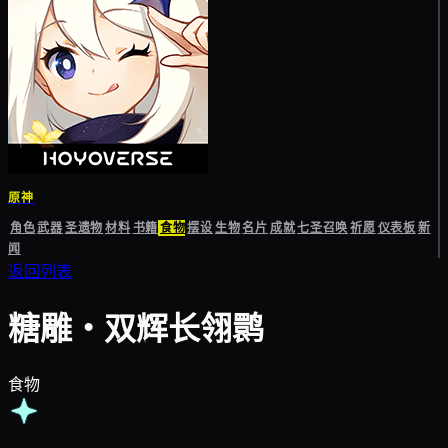
原神
角色
武器
圣遗物
材料
书籍
食物
摆设
生物
名片
成就
七圣召唤
祈愿
仪表板
新
闻
返回列表
糖雕・双辉长翎鹮
食物