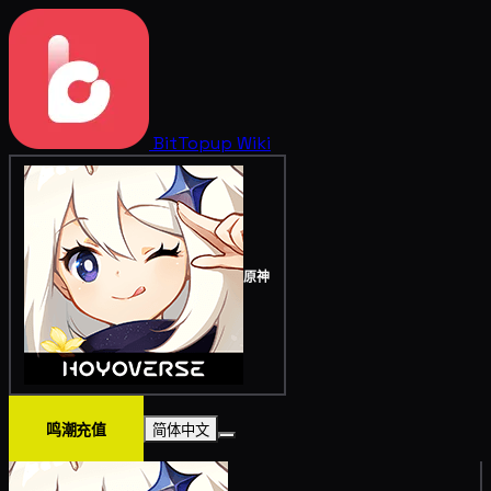
BitTopup
Wiki
原神
鸣潮充值
简体中文