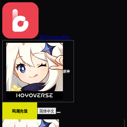
BitTopup
Wiki
原神
鸣潮充值
简体中文