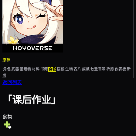
原神
角色
武器
圣遗物
材料
书籍
食物
摆设
生物
名片
成就
七圣召唤
祈愿
仪表板
新
闻
返回列表
「课后作业」
食物