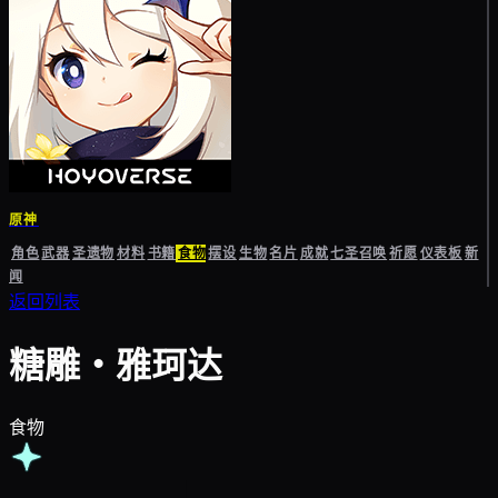
原神
角色
武器
圣遗物
材料
书籍
食物
摆设
生物
名片
成就
七圣召唤
祈愿
仪表板
新
闻
返回列表
糖雕・雅珂达
食物