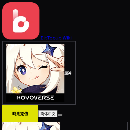
BitTopup
Wiki
原神
鸣潮充值
简体中文