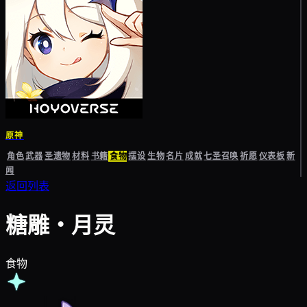
原神
角色
武器
圣遗物
材料
书籍
食物
摆设
生物
名片
成就
七圣召唤
祈愿
仪表板
新
闻
返回列表
糖雕・月灵
食物