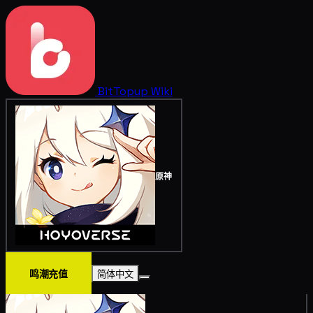
BitTopup
Wiki
原神
鸣潮充值
简体中文