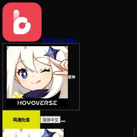
BitTopup
Wiki
原神
鸣潮充值
简体中文