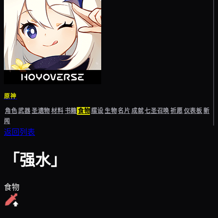
原神
角色
武器
圣遗物
材料
书籍
食物
摆设
生物
名片
成就
七圣召唤
祈愿
仪表板
新
闻
返回列表
「强水」
食物