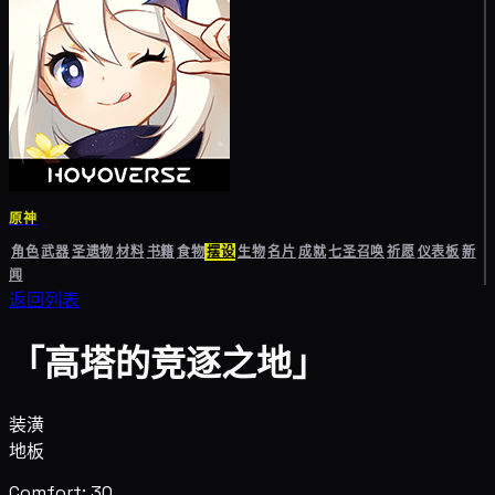
原神
角色
武器
圣遗物
材料
书籍
食物
摆设
生物
名片
成就
七圣召唤
祈愿
仪表板
新
闻
返回列表
「高塔的竞逐之地」
装潢
地板
Comfort: 30