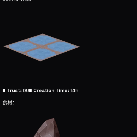
■
Trust:
60
■
Creation Time:
14h
食材：