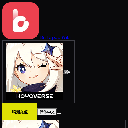
BitTopup
Wiki
原神
鸣潮充值
简体中文