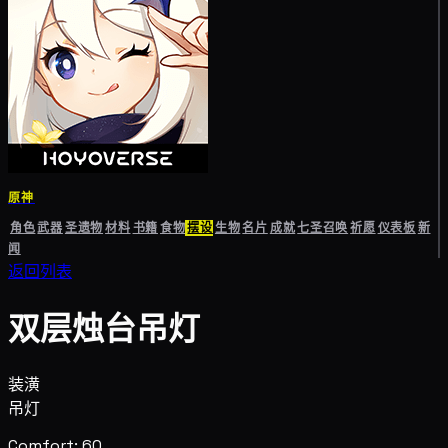
原神
角色
武器
圣遗物
材料
书籍
食物
摆设
生物
名片
成就
七圣召唤
祈愿
仪表板
新
闻
返回列表
双层烛台吊灯
装潢
吊灯
Comfort: 60