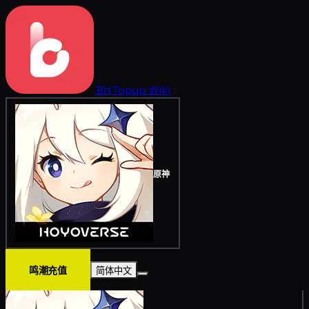
BitTopup
Wiki
原神
鸣潮充值
简体中文