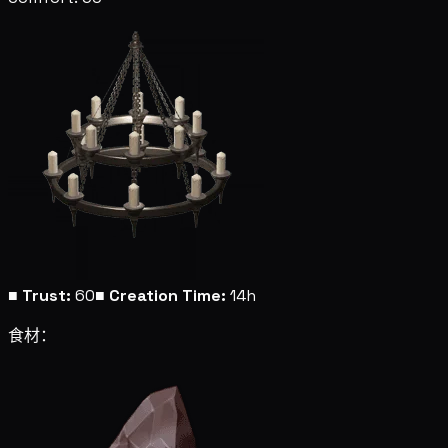
■
Trust:
60
■
Creation Time:
14h
食材：