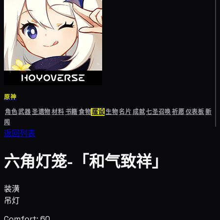
原神
角色
武器
圣遗物
材料
书籍
食物
摆设
生物
名片
成就
七圣召唤
祈愿
仪表板
新
闻
返回列表
六角灯笼-「和气致祥」
装潢
吊灯
Comfort: 60