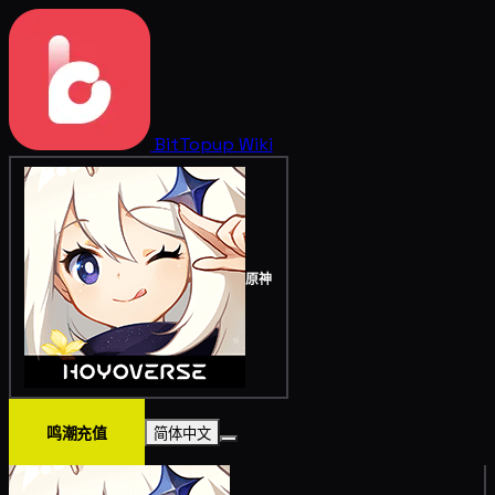
BitTopup
Wiki
原神
鸣潮充值
简体中文