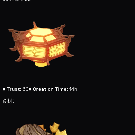
■
Trust:
60
■
Creation Time:
14h
食材：