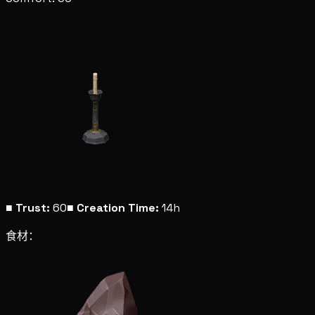
■
Trust:
60
■
Creation Time:
14h
食材：