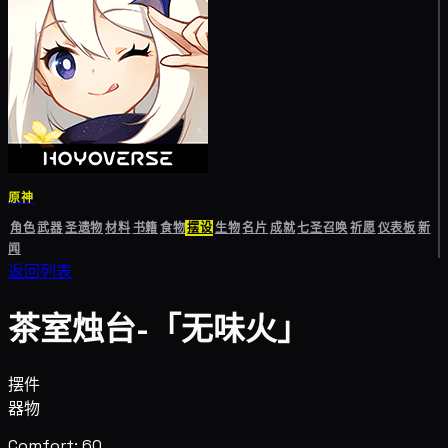
原神
角色
武器
圣遗物
材料
书籍
食物
摆设
生物
名片
成就
七圣召唤
祈愿
仪表板
新
闻
返回列表
茶室烛台-「无味火」
摆件
器物
Comfort: 60