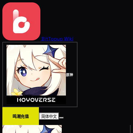
BitTopup
Wiki
原神
鸣潮充值
简体中文