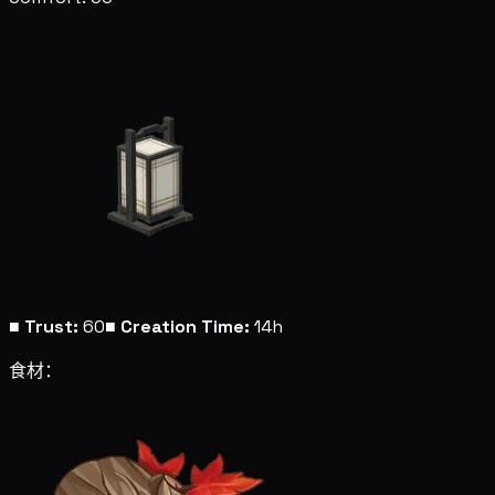
■
Trust:
60
■
Creation Time:
14h
食材：