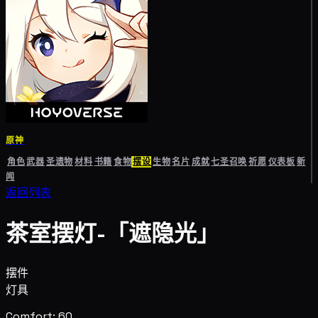
原神
角色
武器
圣遗物
材料
书籍
食物
摆设
生物
名片
成就
七圣召唤
祈愿
仪表板
新
闻
返回列表
茶室摆灯-「遮隐光」
摆件
灯具
Comfort: 60