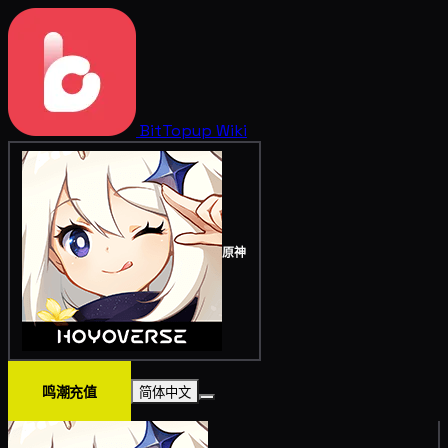
BitTopup
Wiki
原神
鸣潮充值
简体中文