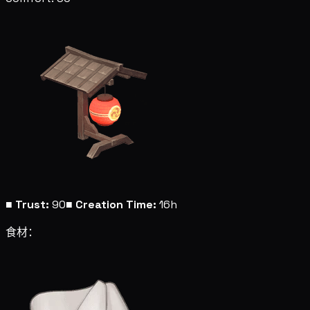
■
Trust:
90
■
Creation Time:
16h
食材：