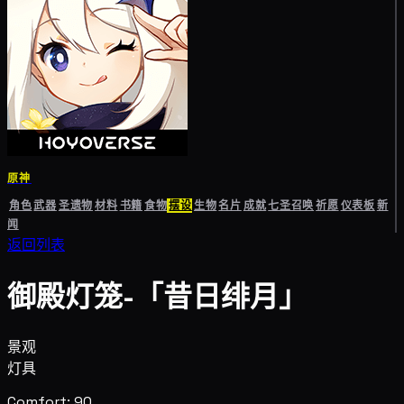
原神
角色
武器
圣遗物
材料
书籍
食物
摆设
生物
名片
成就
七圣召唤
祈愿
仪表板
新
闻
返回列表
御殿灯笼-「昔日绯月」
景观
灯具
Comfort: 90