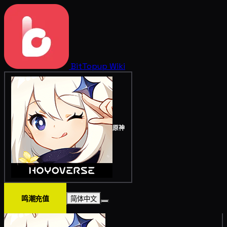
BitTopup
Wiki
原神
鸣潮充值
简体中文