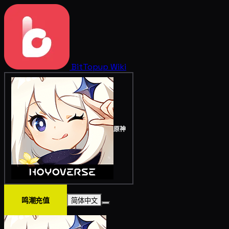
BitTopup
Wiki
原神
鸣潮充值
简体中文