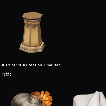
■
Trust:
60
■
Creation Time:
14h
食材：