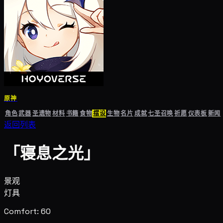
原神
角色
武器
圣遗物
材料
书籍
食物
摆设
生物
名片
成就
七圣召唤
祈愿
仪表板
新闻
返回列表
「寝息之光」
景观
灯具
Comfort: 60