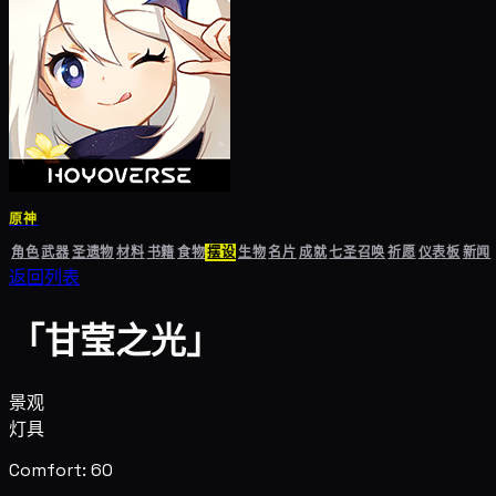
原神
角色
武器
圣遗物
材料
书籍
食物
摆设
生物
名片
成就
七圣召唤
祈愿
仪表板
新闻
返回列表
「甘莹之光」
景观
灯具
Comfort: 60