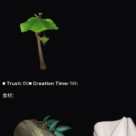
■
Trust:
60
■
Creation Time:
14h
食材：