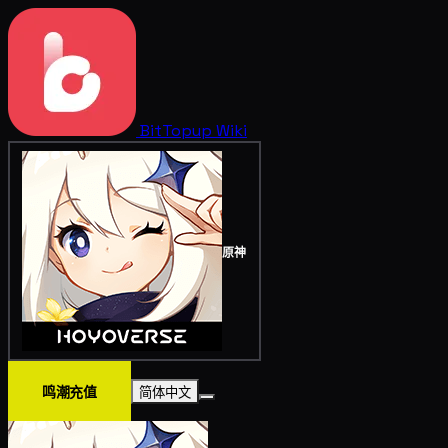
BitTopup
Wiki
原神
鸣潮充值
简体中文