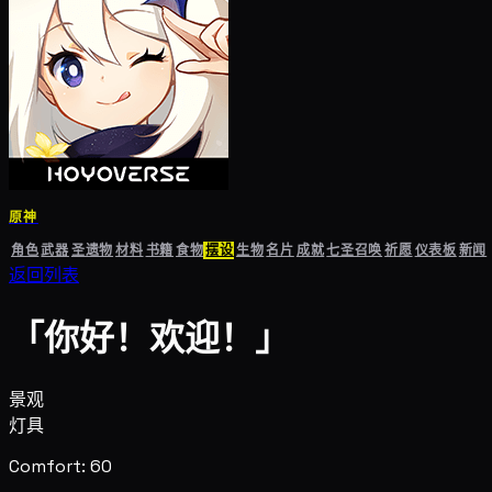
原神
角色
武器
圣遗物
材料
书籍
食物
摆设
生物
名片
成就
七圣召唤
祈愿
仪表板
新闻
返回列表
「你好！欢迎！」
景观
灯具
Comfort: 60