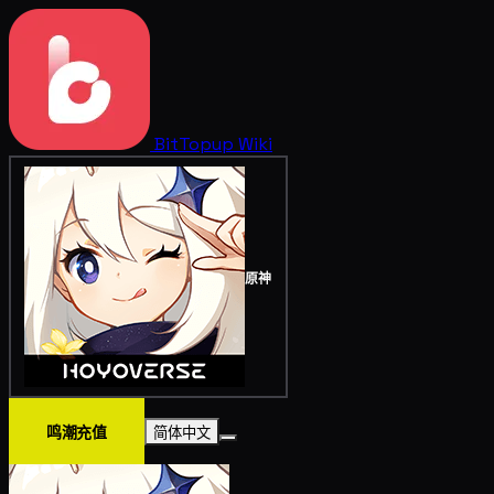
BitTopup
Wiki
原神
鸣潮充值
简体中文