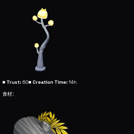
■
Trust:
60
■
Creation Time:
14h
食材：