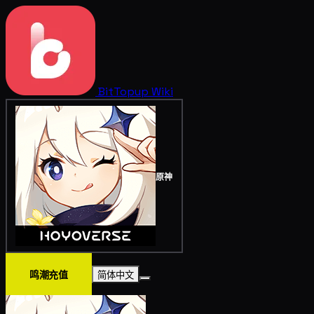
BitTopup
Wiki
原神
鸣潮充值
简体中文