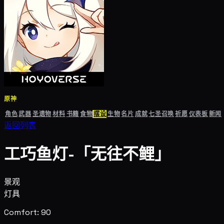
原神
角色
武器
圣遗物
材料
书籍
食物
摆设
生物
名片
成就
七圣召唤
祈愿
仪表板
新闻
返回列表
工巧鱼灯-「无往不鲤」
景观
灯具
Comfort: 90