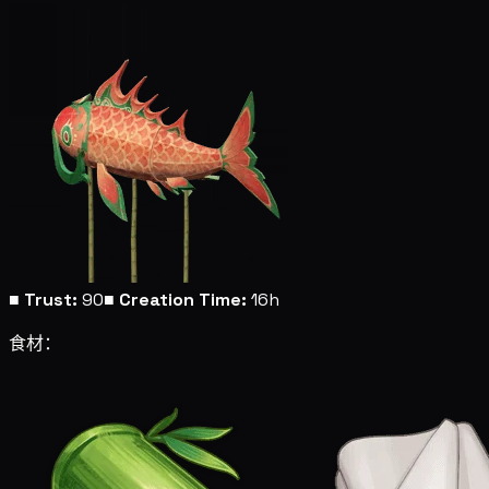
■
Trust:
90
■
Creation Time:
16h
食材：