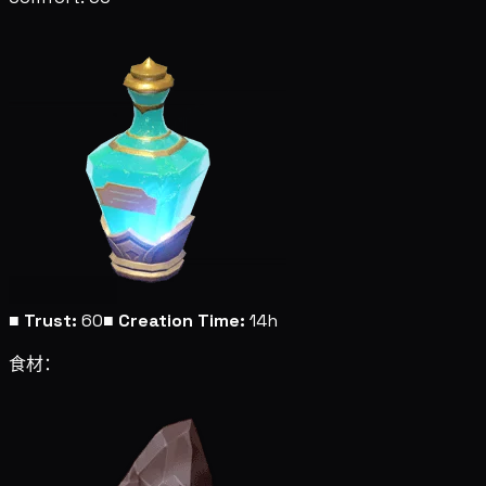
■
Trust:
60
■
Creation Time:
14h
食材：