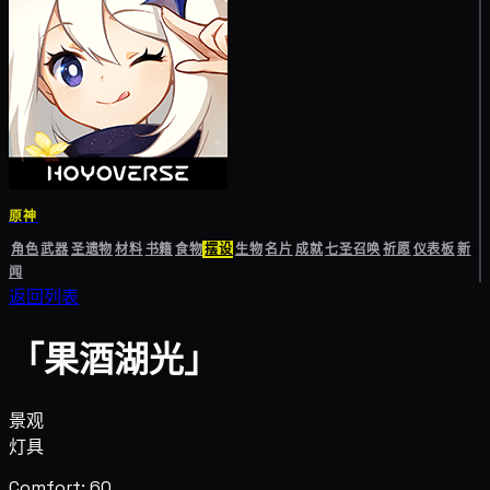
原神
角色
武器
圣遗物
材料
书籍
食物
摆设
生物
名片
成就
七圣召唤
祈愿
仪表板
新
闻
返回列表
「果酒湖光」
景观
灯具
Comfort: 60