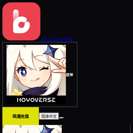
BitTopup
Wiki
原神
鸣潮充值
简体中文