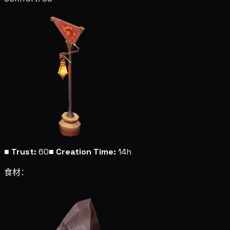
■
Trust:
60
■
Creation Time:
14h
食材：