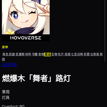
原神
角色
武器
圣遗物
材料
书籍
食物
摆设
生物
名片
成就
七圣召唤
祈愿
仪表板
新
闻
返回列表
燃爆木「舞者」路灯
景观
灯具
Comfort: 60