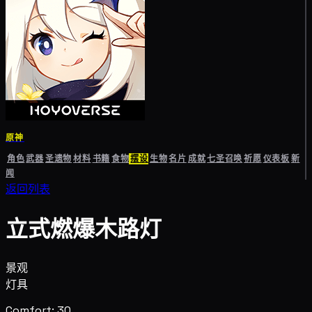
原神
角色
武器
圣遗物
材料
书籍
食物
摆设
生物
名片
成就
七圣召唤
祈愿
仪表板
新
闻
返回列表
立式燃爆木路灯
景观
灯具
Comfort: 30