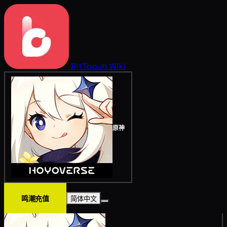
BitTopup
Wiki
原神
鸣潮充值
简体中文