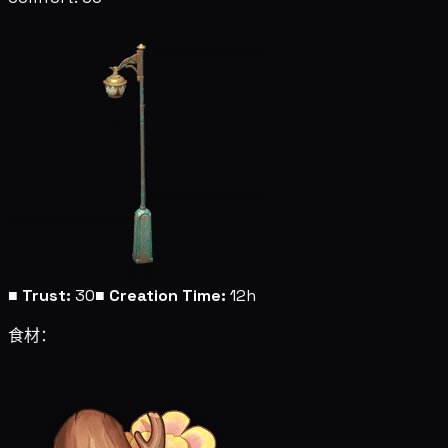
■
Trust:
30
■
Creation Time:
12h
食材：