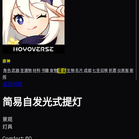
原神
角色
武器
圣遗物
材料
书籍
食物
摆设
生物
名片
成就
七圣召唤
祈愿
仪表板
新
闻
返回列表
简易自发光式提灯
景观
灯具
Comfort: 60