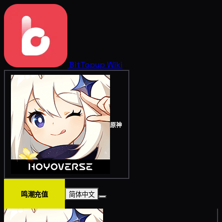
BitTopup
Wiki
原神
鸣潮充值
简体中文