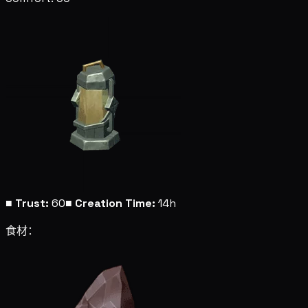
■
Trust:
60
■
Creation Time:
14h
食材：