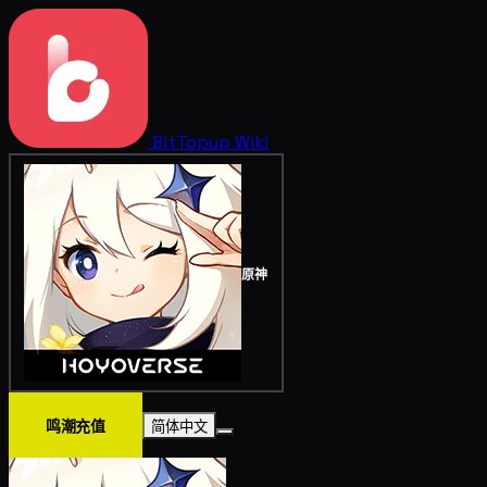
BitTopup
Wiki
原神
鸣潮充值
简体中文