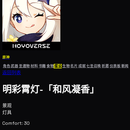
原神
角色
武器
圣遗物
材料
书籍
食物
摆设
生物
名片
成就
七圣召唤
祈愿
仪表板
新闻
返回列表
明彩霄灯-「和风凝香」
景观
灯具
Comfort: 30