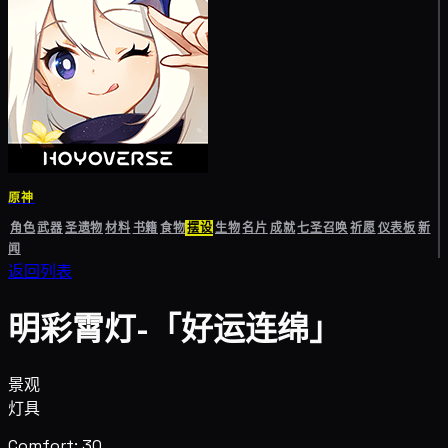
原神
角色
武器
圣遗物
材料
书籍
食物
摆设
生物
名片
成就
七圣召唤
祈愿
仪表板
新
闻
返回列表
明彩霄灯-「好运连绵」
景观
灯具
Comfort: 30