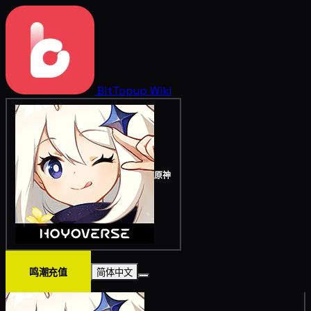
BitTopup
Wiki
原神
鸣潮充值
简体中文