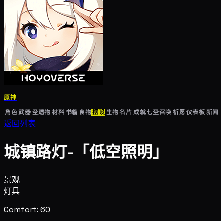
原神
角色
武器
圣遗物
材料
书籍
食物
摆设
生物
名片
成就
七圣召唤
祈愿
仪表板
新闻
返回列表
城镇路灯-「低空照明」
景观
灯具
Comfort: 60