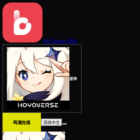
BitTopup
Wiki
原神
鸣潮充值
简体中文