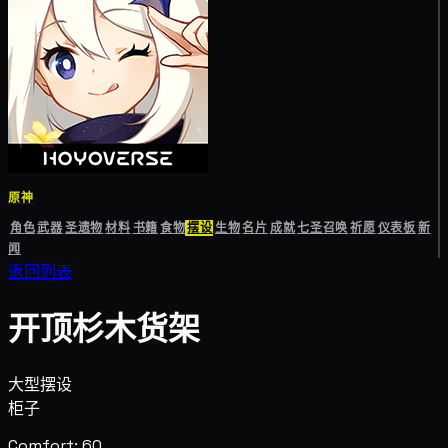
原神
角色
武器
圣遗物
材料
书籍
食物
摆设
生物
名片
成就
七圣召唤
祈愿
仪表板
新
闻
返回列表
开顶杉木货架
大型摆设
柜子
Comfort: 60