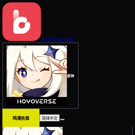
BitTopup
Wiki
原神
鸣潮充值
简体中文