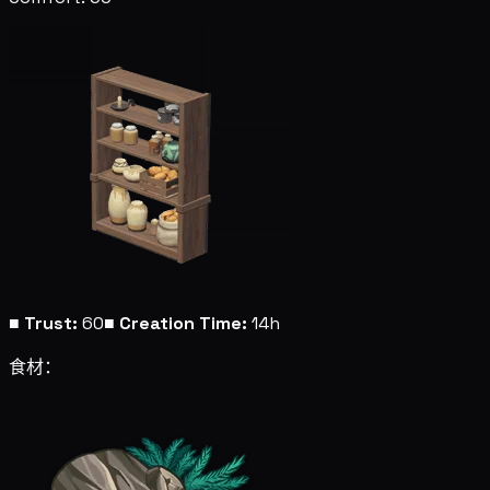
■
Trust:
60
■
Creation Time:
14h
食材：