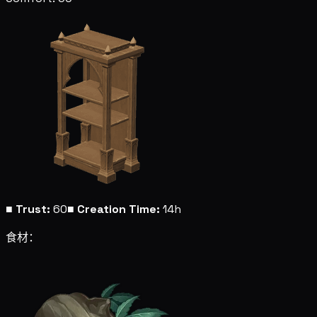
■
Trust:
60
■
Creation Time:
14h
食材：