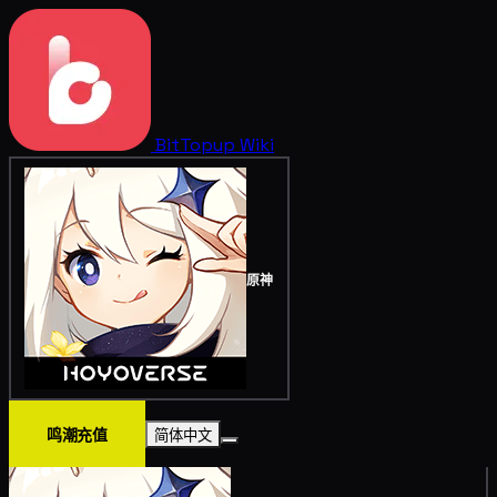
BitTopup
Wiki
原神
鸣潮充值
简体中文