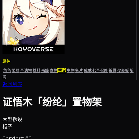
原神
角色
武器
圣遗物
材料
书籍
食物
摆设
生物
名片
成就
七圣召唤
祈愿
仪表板
新
闻
返回列表
证悟木「纷纶」置物架
大型摆设
柜子
Comfort: 60