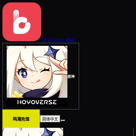
BitTopup
Wiki
原神
鸣潮充值
简体中文