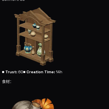
■
Trust:
60
■
Creation Time:
14h
食材：