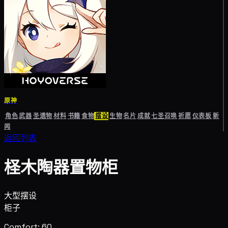
原神
角色
武器
圣遗物
材料
书籍
食物
摆设
生物
名片
成就
七圣召唤
祈愿
仪表板
新
闻
返回列表
柽木陶器置物柜
大型摆设
柜子
Comfort: 60