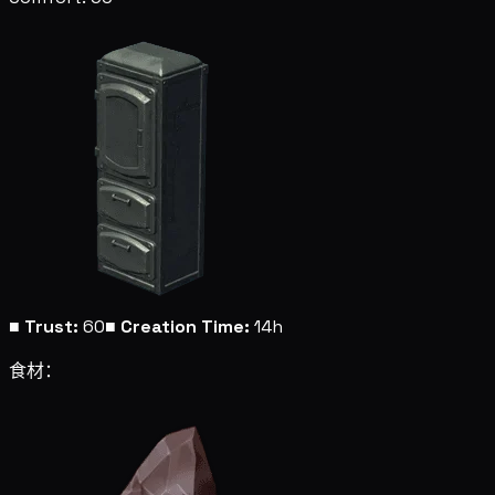
■
Trust:
60
■
Creation Time:
14h
食材：