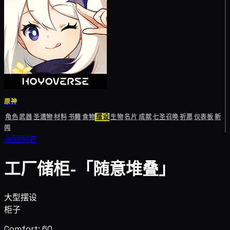
原神
角色
武器
圣遗物
材料
书籍
食物
摆设
生物
名片
成就
七圣召唤
祈愿
仪表板
新
闻
返回列表
工厂储柜-「随意堆叠」
大型摆设
柜子
Comfort: 60