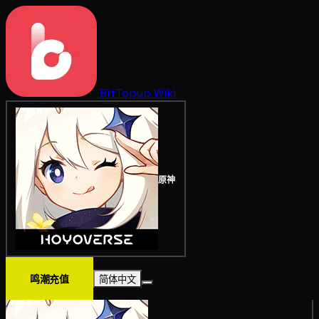
BitTopup
Wiki
原神
鸣潮充值
简体中文