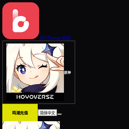
BitTopup
Wiki
原神
鸣潮充值
简体中文