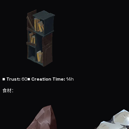
■
Trust:
60
■
Creation Time:
14h
食材：