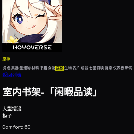
原神
角色
武器
圣遗物
材料
书籍
食物
摆设
生物
名片
成就
七圣召唤
祈愿
仪表板
新闻
返回列表
室内书架-「闲暇品读」
大型摆设
柜子
Comfort: 60